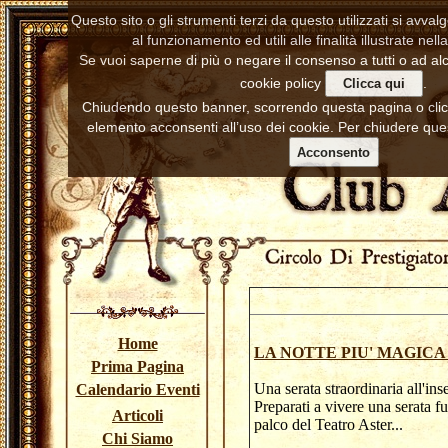
Questo sito o gli strumenti terzi da questo utilizzati si avva
al funzionamento ed utili alle finalità illustrate nell
Se vuoi saperne di più o negare il consenso a tutti o ad alc
cookie policy
.
Clicca qui
Chiudendo questo banner, scorrendo questa pagina o cl
elemento acconsenti all’uso dei cookie. Per chiudere ques
Acconsento
Home
LA NOTTE PIU' MAGIC
Prima Pagina
Una serata straordinaria all'ins
Calendario Eventi
Preparati a vivere una serata f
Articoli
palco del Teatro 
Chi Siamo