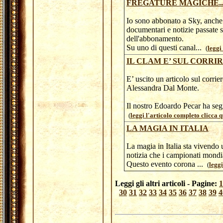
FREGATURE MAGICHE..
Io sono abbonato a Sky, anche 
documentari e notizie passate s
dell'abbonamento.
Su uno di questi canal...
(
leggi
IL CLAM E’ SUL CORRI
E’ uscito un articolo sul corrie
Alessandra Dal Monte.
Il nostro Edoardo Pecar ha segna
(
leggi l'articolo completo clicca qu
LA MAGIA IN ITALIA
La magia in Italia sta vivendo 
notizia che i campionati mondial
Questo evento corona ...
(
leggi
Leggi gli altri articoli - Pagine:
1
30
31
32
33
34
35
36
37
38
39
4