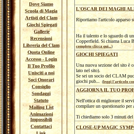
Dove Siamo
L'OSCAR DEI MAGHI A
Scuola di Magia
Artisti del Clam
Riportiamo l'articolo apparso 
Giochi Spiegati
Gallerie
Ha il talento e lo sguardo di un
Recensioni
Copperfield. Si chiama Luca Bo
Libreria del Clam
completo clicca qui...
)
Quota Online
GIOCHI SPIEGATI
Accesso - Login
Una nuova sezione del sito è o
Il Tuo Profilo
lato nel sito).
Unisciti a noi
Se sei un socio del CLAM puoi 
Soci Onorari
giochi pub...
(
leggi l'articolo co
Consiglio
AGGIORNA IL TUO PROF
Sondaggi
Statuto
Nell'ottica di migliorare il serv
compilare un questionario per a
Mailing List
Animazioni
Ti chiediamo solo 3 minuti del
Impossibili
Contattaci
CLOSE-UP MAGIC SYM
Link