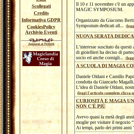
Il 10 e 11 novembre c'è un a
Scollegati
MAGIC SYMPOSIUM.
Credits
Informativa GDPR
Organizzato da Giacomo Bertini,
Symposium dedicati all...
(
legg
CookiesPolicy
Archivio Eventi
NUOVA SERATA DEDICAT
Aggiungi ai Preferiti
L’interesse suscitato da quest
di gioiellieri ha deciso di part
socio ed anche consigli...
(
legg
A SCUOLA DI MAGIA CO
Daniele Oldani e Camillo Papini
condotta da Giancarlo Magalli
L’idea di Daniele Oldani, nostr
(
leggi l'articolo completo clicca qu
CURIOSITÀ E MAGIA UN
NON C'È PIÙ
Avevo quasi la metà degli ann
moglie per visitare il negozio 
Ai tempi, parlo dei primi anni ’