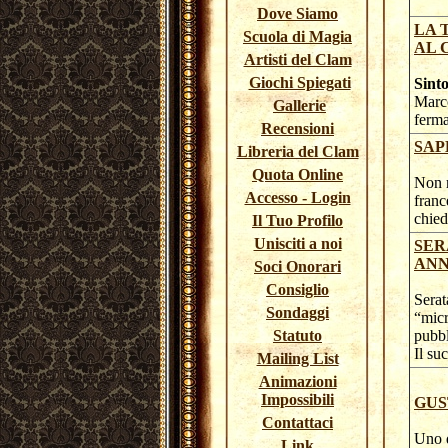
Dove Siamo
LA 
Scuola di Magia
AL 
Artisti del Clam
Giochi Spiegati
Sinto
Marco
Gallerie
ferma
Recensioni
SAP
Libreria del Clam
Quota Online
Non r
Accesso - Login
franc
chied
Il Tuo Profilo
Unisciti a noi
SER
ANN
Soci Onorari
Consiglio
Serat
Sondaggi
“micr
Statuto
pubbl
Il su
Mailing List
Animazioni
Impossibili
GUS
Contattaci
Uno d
Link