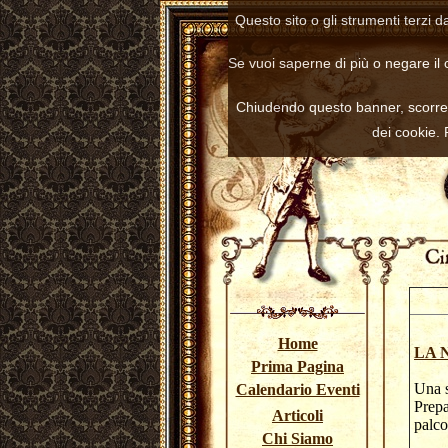
Questo sito o gli strumenti terzi d
Se vuoi saperne di più o negare il 
Chiudendo questo banner, scorre
dei cookie.
Home
LA 
Prima Pagina
Una s
Calendario Eventi
Prepa
Articoli
pal
Chi Siamo