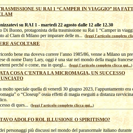
TRASMISSIONE SU RAI 1 “CAMPER IN VIAGGIO” HA FAT
CLAM
nizzatevi su RAI 1 - martedì 22 agosto dalle 12 alle 12.30
 Di Buono, protagonista della trasmissione su Rai 1 “Camper in viaggi
to al Clam di Milano per imparare delle m...
(
leggi l'articolo completo clic
ERE ASCOLTARE
icordo bene ma doveva correre l’anno 1985/86, venne a Milano un pres
ese di nome Dany Lary, oggi è una star nel mondo della magia francese
etemi perché o come, ma in quegl...
(
leggi l'articolo completo clicca qui...
)
ATA COSA C'ENTRA LA MICROMAGIA, UN SUCCESSO
UNCIATO
a molto speciale quella di venerdì 30 giugno 2023, l’appuntamento era 
omagia” o “Closeup” ossia effetti di magia eseguiti a distanza ravvicina
ico.
ccesso di ques...
(
leggi l'articolo completo clicca qui...
)
TAVO ADOLFO ROL ILLUSIONE O SPIRITISMO?
ei personaggi più discussi nel mondo del paranormale italiano durante l