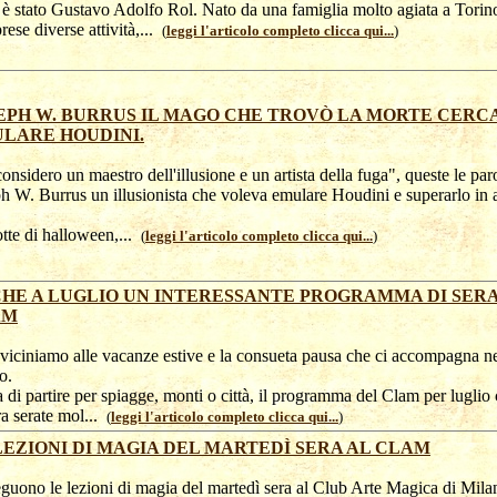
è stato Gustavo Adolfo Rol. Nato da una famiglia molto agiata a Torin
prese diverse attività,...
(
leggi l'articolo completo clicca qui...
)
EPH W. BURRUS IL MAGO CHE TROVÒ LA MORTE CERC
LARE HOUDINI.
onsidero un maestro dell'illusione e un artista della fuga", queste le par
h W. Burrus un illusionista che voleva emulare Houdini e superarlo in 
.
tte di halloween,...
(
leggi l'articolo completo clicca qui...
)
HE A LUGLIO UN INTERESSANTE PROGRAMMA DI SERA
AM
viciniamo alle vacanze estive e la consueta pausa che ci accompagna n
o.
 di partire per spiagge, monti o città, il programma del Clam per luglio 
a serate mol...
(
leggi l'articolo completo clicca qui...
)
LEZIONI DI MAGIA DEL MARTEDÌ SERA AL CLAM
guono le lezioni di magia del martedì sera al Club Arte Magica di Mila