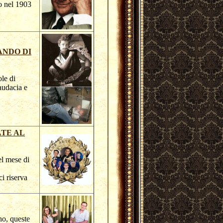
o nel 1903
ANDO DI
ole di
audacia e
TE AL
el mese di
ci riserva
no, queste