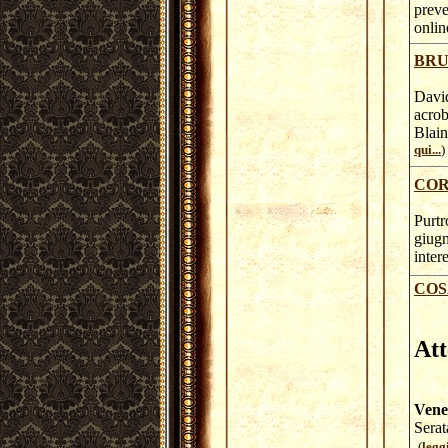
preve
onlin
BRU
David
acrob
Blain
qui...
)
COR
Purtr
giugn
inter
COS
At
Vene
Serat
(
legg