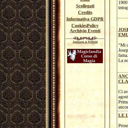
1900 
Scollegati
intra
Credits
Informativa GDPR
CookiesPolicy
JOS
Archivio Eventi
EMU
Aggiungi ai Preferiti
"Mi c
Josep
fama
La no
ANC
CL
Ci av
agost
Prima
ancor
LE 
Prose