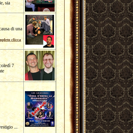
e, sia
 causa di una
mpleto clicca
coledì 7
nte
estigio ...