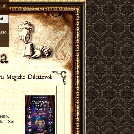
tili
ui
’uso
mento.
tà . Sul