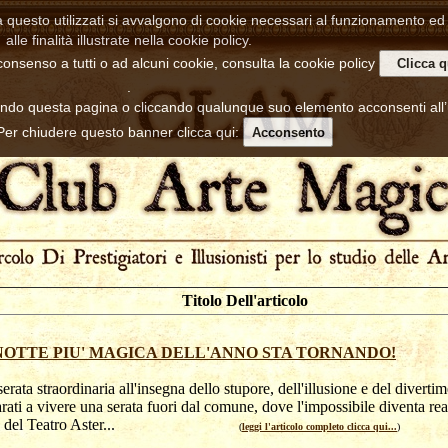
a questo utilizzati si avvalgono di cookie necessari al funzionamento ed u
alle finalità illustrate nella cookie policy.
consenso a tutti o ad alcuni cookie, consulta la cookie policy
Clicca q
.
ndo questa pagina o cliccando qualunque suo elemento acconsenti all
 Per chiudere questo banner clicca qui:
Acconsento
Titolo Dell'articolo
NOTTE PIU' MAGICA DELL'ANNO STA TORNANDO!
erata straordinaria all'insegna dello stupore, dell'illusione e del diverti
rati a vivere una serata fuori dal comune, dove l'impossibile diventa real
co del Teatro Aster...
(
leggi l'articolo completo clicca qui...
)