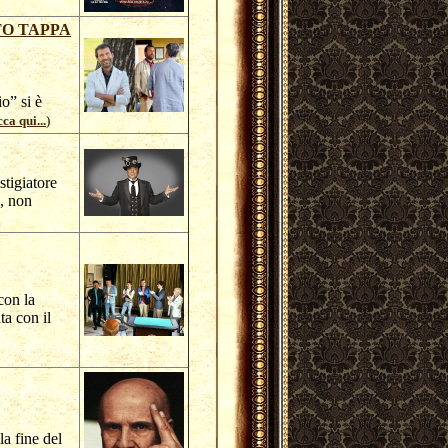
TO TAPPA
o” si è
ca qui...
)
tigiatore
, non
con la
ta con il
a fine del