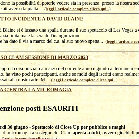
dono la possibilità di poterle vedere sia in presenza, presso la nostra sed
e attraverso la piatta...
(
leggi l'articolo completo clicca qui...
)
TTO INCIDENTE A DAVID BLAINE
 Blaine si è lussato una spalla durante il suo spettacolo di Las Vegas a
azia finita male la sera dell'inaugurazione.
e ha dato il via a marzo del c.a. al suo nuovo spetta...
(
leggi l'articolo co
SO CLAM SESSIONE DI MARZO 2023
oppo il corso iniziato a marzo del corrente anno e giunto al termine mer
o, ha visto pochi partecipanti, anche se molti degli iscritti erano realme
essati alla nostra arte. M...
(
leggi l'articolo completo clicca qui...
)
A C'ENTRA LA MICROMAGIA
tenzione posti ESAURITI
rdì 30 giugno - Spettacolo di Close Up per pubblico e maghi
a di micromagia a sostegno del Clam
aperta a tutti
, ovvero giochi di pr
i l'articolo completo clicca qui...
)