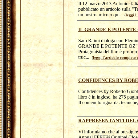
Il 12 marzo 2013 Antonio Talia
pubblicato un articolo sulla "T
un nostro articolo qu...
(
leggi l
IL GRANDE E POTENTE
Sam Raimi dialoga con Fleming 
GRANDE E POTENTE OZ"
Protagonista del film è proprio 
truc...
(
leggi l'articolo completo c
CONFIDENCES BY ROBE
Confidences by Roberto Giobbi 
libro è in inglese, ha 275 pagi
Il contenuto riguarda: tecniche
RAPPRESENTANTI DEL 
Vi informiamo che al prestigio
Annual FFFF™ Original Close-