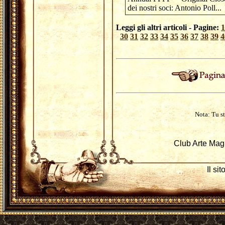
dei nostri soci: Antonio Poll..
Leggi gli altri articoli - Pagine:
1
30
31
32
33
34
35
36
37
38
39
4
Nota: Tu st
Club Arte Mag
Il si