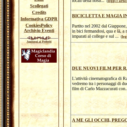
locali della nostr...
(
leggi l'arti
Scollegati
Credits
BICICLETTA E MAGIA I
Informativa GDPR
CookiesPolicy
Partito nel 2002 dal Giappone, 
Archivio Eventi
in bici fermandosi, qua e là, a 
imparati al college e sul ...
(
leg
Aggiungi ai Preferiti
DUE NUOVI FILM PER 
L'attività cinematografica di 
vedremo tra i personaggi di due
film di Carlo Mazzacurati con
A ME GLI OCCHI, PREG