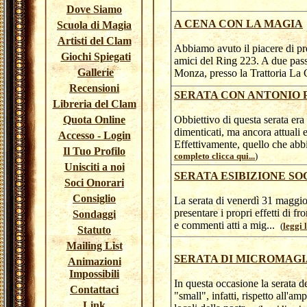
Dove Siamo
A CENA CON LA MAGIA
Scuola di Magia
Artisti del Clam
Abbiamo avuto il piacere di pr
Giochi Spiegati
amici del Ring 223. A due pass
Gallerie
Monza, presso la Trattoria La 
Recensioni
SERATA CON ANTONIO 
Libreria del Clam
Quota Online
Obbiettivo di questa serata era 
dimenticati, ma ancora attuali e
Accesso - Login
Effettivamente, quello che abb
Il Tuo Profilo
completo clicca qui...
)
Unisciti a noi
SERATA ESIBIZIONE SO
Soci Onorari
Consiglio
La serata di venerdì 31 maggio
presentare i propri effetti di 
Sondaggi
e commenti atti a mig...
(
leggi 
Statuto
Mailing List
SERATA DI MICROMAGI
Animazioni
Impossibili
In questa occasione la serata d
Contattaci
"small", infatti, rispetto all'am
Link