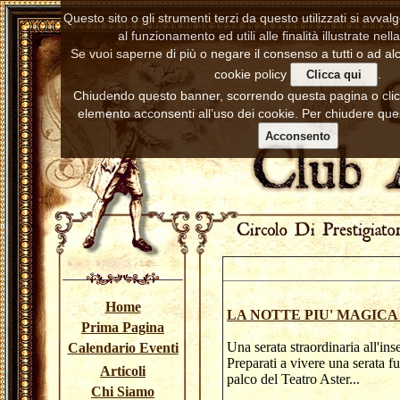
Questo sito o gli strumenti terzi da questo utilizzati si avva
al funzionamento ed utili alle finalità illustrate nell
Se vuoi saperne di più o negare il consenso a tutti o ad alc
cookie policy
.
Clicca qui
Chiudendo questo banner, scorrendo questa pagina o cl
elemento acconsenti all’uso dei cookie. Per chiudere ques
Acconsento
Home
LA NOTTE PIU' MAGIC
Prima Pagina
Una serata straordinaria all'ins
Calendario Eventi
Preparati a vivere una serata f
Articoli
palco del Teatro 
Chi Siamo