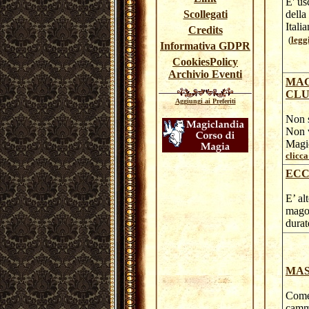
E' us
Scollegati
della
Itali
Credits
(
legg
Informativa GDPR
CookiesPolicy
Archivio Eventi
MAG
CLU
Aggiungi ai Preferiti
Non s
Non v
Magic
clicca 
ECC
E’ al
mago 
durat
MAS
Come 
cammi