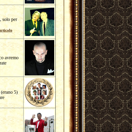
, solo per
articolo
ico avremo
rate
 (erano 5)
ure