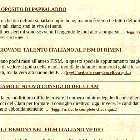
ROPOSITO DI PAPPALARDO
ro che dei defunti si parla sempre bene, ma non è vero che tutti i defunti
 tali, siano stati in vita dei santi.
i pensieri mi sono sovvenuti leggendo le lodi allo scomparso...
(
leggi l'
to clicca qui...
)
GIOVANE TALENTO ITALIANO AL FISM DI RIMINI
no pochi mesi all’atteso FISM, in questo speciale appuntamento mag
di vedere il gotha della magia mondiale durante i numerosi galà e le se
ali, ma la vera attrazione del F...
(
leggi l'articolo completo clicca qui...
)
IAMO IL NUOVO CONSIGLIO DEL CLAM
fa era addirittura difficile trovare il numero minimo legale di consiglieri
 soci del Clam per formare il consiglio direttivo, oggi invece, le candidat
rano abbondantemente ...
(
leggi l'articolo completo clicca qui...
)
L CREMONA NEL FILM ITALIANO MEDIO