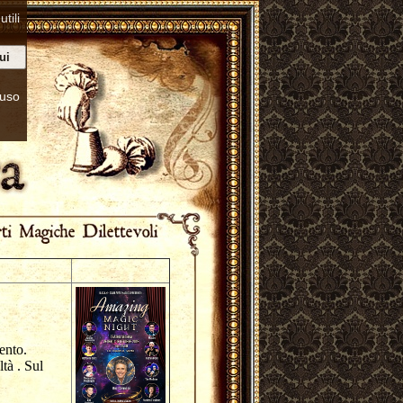
tili
ui
’uso
mento.
tà . Sul