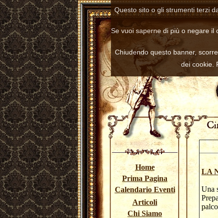
Questo sito o gli strumenti terzi d
Se vuoi saperne di più o negare il 
Chiudendo questo banner, scorre
dei cookie.
Home
LA 
Prima Pagina
Una s
Calendario Eventi
Prepa
Articoli
pal
Chi Siamo