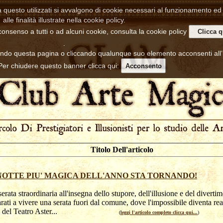
a questo utilizzati si avvalgono di cookie necessari al funzionamento ed u
alle finalità illustrate nella cookie policy.
consenso a tutti o ad alcuni cookie, consulta la cookie policy
Clicca q
.
ndo questa pagina o cliccando qualunque suo elemento acconsenti all
 Per chiudere questo banner clicca qui:
Acconsento
Titolo Dell'articolo
NOTTE PIU' MAGICA DELL'ANNO STA TORNANDO!
erata straordinaria all'insegna dello stupore, dell'illusione e del diverti
rati a vivere una serata fuori dal comune, dove l'impossibile diventa real
co del Teatro Aster...
(
leggi l'articolo completo clicca qui...
)