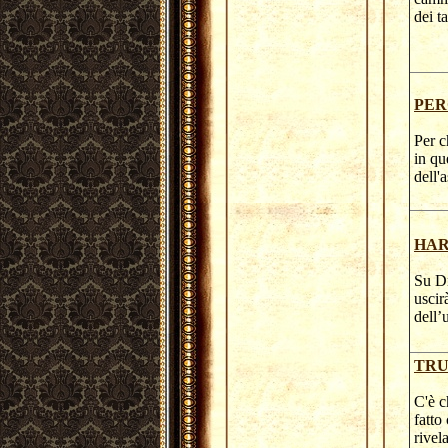
dei t
PER
Per c
in qu
dell'
HAR
Su Dm
uscir
dell’
TRU
C'è c
fatto
rivel