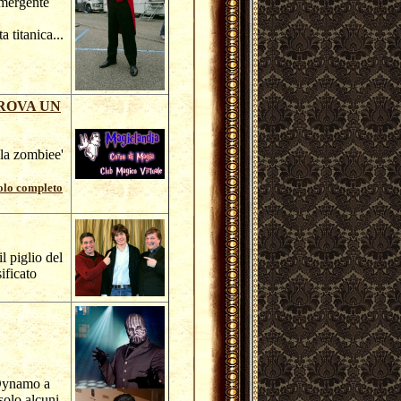
emergente
 titanica...
ROVA UN
lla zombiee'
colo completo
l piglio del
ificato
 Dynamo a
solo alcuni