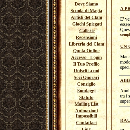
Dove Siamo
A P
Scuola di Magia
Artisti del Clam
E' ve
Giochi Spiegati
essere
Quest
Gallerie
comple
Recensioni
Libreria del Clam
UN 
Quota Online
Manca
Accesso - Login
modo 
Il Tuo Profilo
speci
Unisciti a noi
Soci Onorari
ABB
Consiglio
Sondaggi
Anni 
tra i
Statuto
supe
Mailing List
Animazioni
Impossibili
RAU
Contattaci
Link