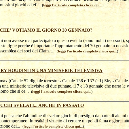
antissimi giochi ed ef...
(
leggi l'articolo completo clicca qui...
)
CHE' VOTIAMO IL GIORNO 30 GENNAIO?
hi non avesse mai partecipato a questo evento (sono molti i neo-soci), 
este righe perché è importante l'appuntamento del 30 gennaio in occasi
assemblea dei soci del Clam. ...
(
leggi l'articolo completo clicca qui...
)
RY HOUDINI IN UNA MINISERIE TELEVISIVA
ax (Canale 52 digitale terrestre - Canale 136 e 137 (+1) Sky - Canale
à una miniserie televisiva di due puntate, il 7 e l'8 gennaio che narra le v
uomo che si ce...
(
leggi l'articolo completo clicca qui...
)
CCHI SVELATI... ANCHE IN PASSATO
hi pensa che l'abitudine di svelare giochi di prestigio da parte di alcuni
 contemporaneo. In realtà il vizietto di cercare un po' di fama e gloria att
azione dei...
(
leggi l'articolo completo clicca qui...
)