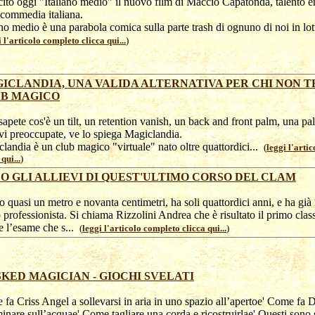
cito oggi "Italiano medio" il nuovo film di Maccio Capatonda, talento 
 commedia italiana.
ano medio è una parabola comica sulla parte trash di ognuno di noi in lotta
i l'articolo completo clicca qui...
)
ICLANDIA, UNA VALIDA ALTERNATIVA PER CHI NON T
B MAGICO
apete cos'è un tilt, un retention vanish, un back and front palm, una pa
i preoccupate, ve lo spiega Magiclandia.
landia è un club magico "virtuale" nato oltre quattordici...
(
leggi l'arti
qui...
)
O GLI ALLIEVI DI QUEST'ULTIMO CORSO DEL CLAM
to quasi un metro e novanta centimetri, ha soli quattordici anni, e ha già i
professionista. Si chiama Rizzolini Andrea che è risultato il primo class
e l’esame che s...
(
leggi l'articolo completo clicca qui...
)
KED MAGICIAN - GIOCHI SVELATI
fa Criss Angel a sollevarsi in aria in uno spazio all’apertoe' Come fa
nare sull’acquae' Come tagliare una corda e ricostruirlae' Questi sono 