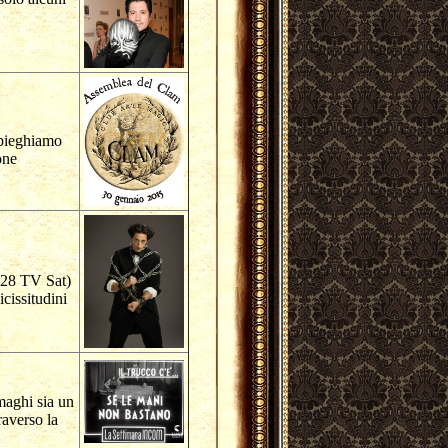
spieghiamo
one
 28 TV Sat)
icissitudini
 maghi sia un
raverso la