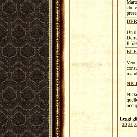
Mart
che v
prese
DER
Un il
Derre
Il 53
ELE
Vener
consu
manda
NIC
Nicko
quell
occu
Leggi gli
30
31
3