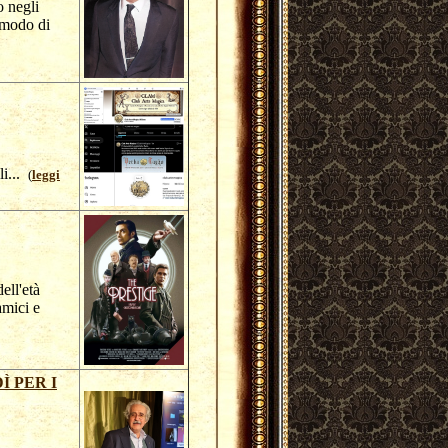
 negli
 modo di
li...
(
leggi
ell'età
amici e
 PER I