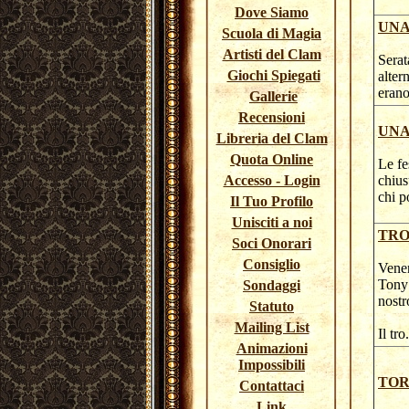
Dove Siamo
UNA
Scuola di Magia
Artisti del Clam
Serat
Giochi Spiegati
alter
erano
Gallerie
Recensioni
UNA
Libreria del Clam
Quota Online
Le fe
Accesso - Login
chius
chi p
Il Tuo Profilo
Unisciti a noi
TRO
Soci Onorari
Consiglio
Vener
Tony 
Sondaggi
nostr
Statuto
Mailing List
Il tro
Animazioni
Impossibili
TOR
Contattaci
Link