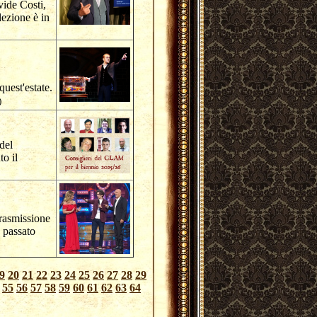
vide Costi,
lezione è in
uest'estate.
)
del
o il
trasmissione
 passato
9
20
21
22
23
24
25
26
27
28
29
55
56
57
58
59
60
61
62
63
64