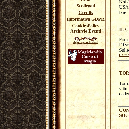
Noi d
Scollegati
USA i
fare 
Credits
Informativa GDPR
CookiesPolicy
IL 
Archivio Eventi
Forse
Aggiungi ai Preferiti
Di se
Sul s
l'arti
TOR
Torna
vitto
colle
CON
SOC