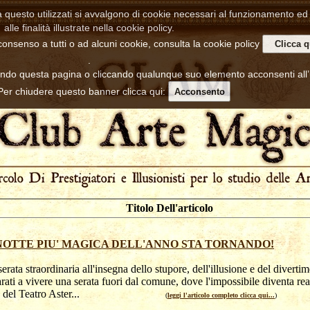
a questo utilizzati si avvalgono di cookie necessari al funzionamento ed u
alle finalità illustrate nella cookie policy.
consenso a tutti o ad alcuni cookie, consulta la cookie policy
Clicca q
.
ndo questa pagina o cliccando qualunque suo elemento acconsenti all
 Per chiudere questo banner clicca qui:
Acconsento
Titolo Dell'articolo
NOTTE PIU' MAGICA DELL'ANNO STA TORNANDO!
erata straordinaria all'insegna dello stupore, dell'illusione e del diverti
rati a vivere una serata fuori dal comune, dove l'impossibile diventa real
co del Teatro Aster...
(
leggi l'articolo completo clicca qui...
)