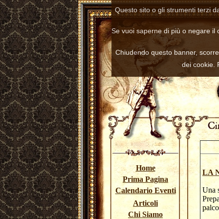
Questo sito o gli strumenti terzi d
Se vuoi saperne di più o negare il 
Chiudendo questo banner, scorre
dei cookie.
Home
LA 
Prima Pagina
Una s
Calendario Eventi
Prepa
Articoli
pal
Chi Siamo