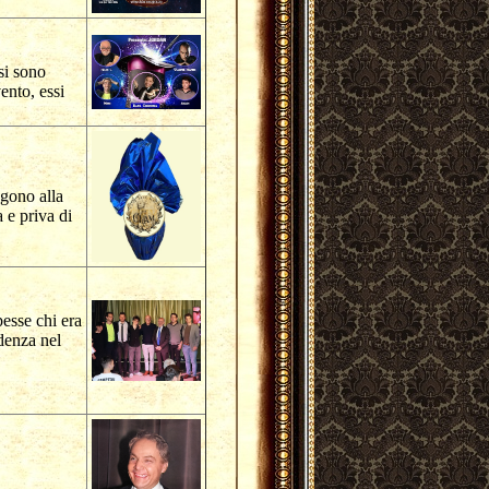
si sono
vento, essi
ngono alla
 e priva di
pesse chi era
denza nel