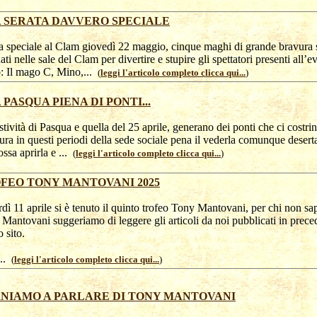
 SERATA DAVVERO SPECIALE
a speciale al Clam giovedì 22 maggio, cinque maghi di grande bravura 
nati nelle sale del Clam per divertire e stupire gli spettatori presenti all’e
: Il mago C, Mino,...
(
leggi l'articolo completo clicca qui...
)
 PASQUA PIENA DI PONTI...
stività di Pasqua e quella del 25 aprile, generano dei ponti che ci costri
ura in questi periodi della sede sociale pena il vederla comunque deserta
ossa aprirla e ...
(
leggi l'articolo completo clicca qui...
)
FEO TONY MANTOVANI 2025
dì 11 aprile si è tenuto il quinto trofeo Tony Mantovani, per chi non sa
Mantovani suggeriamo di leggere gli articoli da noi pubblicati in prece
o sito.
...
(
leggi l'articolo completo clicca qui...
)
NIAMO A PARLARE DI TONY MANTOVANI