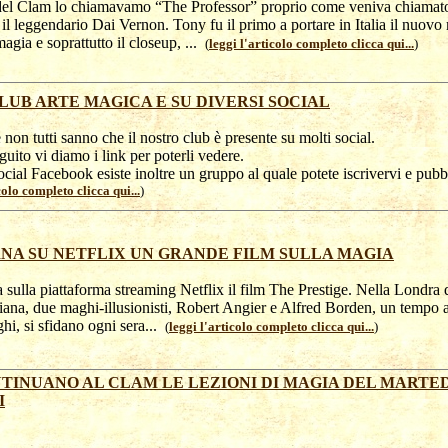
el Clam lo chiamavamo “The Professor” proprio come veniva chiamato
l leggendario Dai Vernon. Tony fu il primo a portare in Italia il nuovo
magia e soprattutto il closeup, ...
(
leggi l'articolo completo clicca qui...
)
CLUB ARTE MAGICA E SU DIVERSI SOCIAL
 non tutti sanno che il nostro club è presente su molti social.
guito vi diamo i link per poterli vedere.
ocial Facebook esiste inoltre un gruppo al quale potete iscrivervi e pubb
colo completo clicca qui...
)
NA SU NETFLIX UN GRANDE FILM SULLA MAGIA
 sulla piattaforma streaming Netflix il film The Prestige. Nella Londra d
riana, due maghi-illusionisti, Robert Angier e Alfred Borden, un tempo 
ghi, si sfidano ogni sera...
(
leggi l'articolo completo clicca qui...
)
TINUANO AL CLAM LE LEZIONI DI MAGIA DEL MARTEDÌ
I