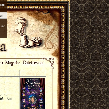
tili
ui
’uso
mento.
tà . Sul