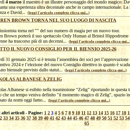
edì
4 marzo
il maestro è un illustre personaggio del mondo magico: Da
anta una esperienza ultra decennale anche in campo internazionale. La 
nza e David...
(
leggi l'articolo completo clicca qui...
)
REN BROWN TORNA NEL SUO LUOGO DI NASCITA
lusionista torna nel "" del suo numero di magia per un nuovo tour.
n Brown porterà il suo spettacolo Only Human al Bristol Hippodrome q
enne ha trascorso più di un decenni...
(
leggi l'articolo completo clicca qui...
TTO IL NUOVO CONSIGLIO PER IL BIENNIO 2025-26
dì 31 gennaio 2025 si è tenuta l’assemblea dei soci per l’approvazione 
ntivo 2024 e l’elezione del nuovo Consiglio direttivo in quanto è scadut
to biennale previsto dallo statut...
(
leggi l'articolo completo clicca qui...
)
KOLAS ALBANESE A ZELIG
las Albanese si esibito nella trasmissione “Zelig” riportando in questa 
o che un tempo veniva definito "il momento magico di Zelig", spazio in
pato da nomi oggi famo...
(
leggi l'articolo completo clicca qui...
)
 altri articoli - Pagine:
1
2
3
4
5
6
7
8
9
10
11
12
13
14
15
16
17
18
1
2
33
34
35
36
37
38
39
40
41
42
43
44
45
46
47
48
49
50
51
52
53
54
65