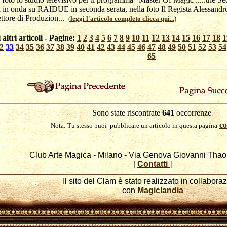
 in onda su RAIDUE in seconda serata, nella foto Il Regista Alessand
rettore di Produzion...
(
leggi l'articolo completo clicca qui...
)
 altri articoli - Pagine:
1
2
3
4
5
6
7
8
9
10
11
12
13
14
15
16
17
18
1
2
33
34
35
36
37
38
39
40
41
42
43
44
45
46
47
48
49
50
51
52
53
54
65
Sono state riscontrate
641
occorrenze
co
Nota: Tu stesso puoi pubblicare un articolo in questa pagina
Club Arte Magica - Milano - Via Genova Giovanni Thao
[
Contatti
]
Il sito del Clam è stato realizzato in collabora
con
Magiclandia