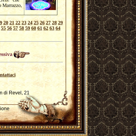
ro Marrazzo,
9
20
21
22
23
24
25
26
27
28
29
55
56
57
58
59
60
61
62
63
64
ntattaci
n di Revel, 21
zione