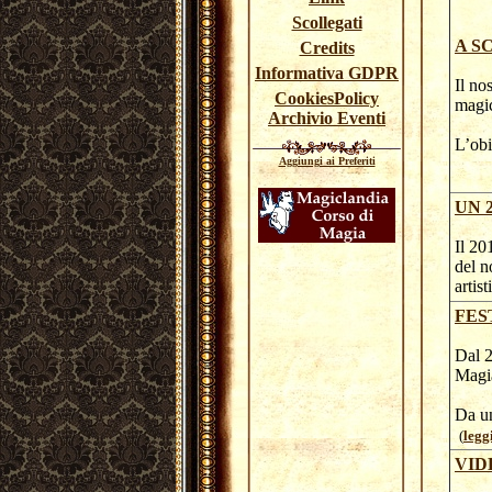
Scollegati
A S
Credits
Informativa GDPR
Il no
CookiesPolicy
magic
Archivio Eventi
L’obi
Aggiungi ai Preferiti
UN 
Il 20
del n
artist
FES
Dal 2
Magi
Da un
(
legg
VID