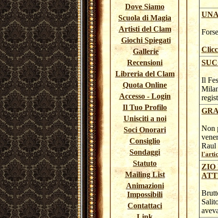
Dove Siamo
UNA
Scuola di Magia
Artisti del Clam
Forse
Giochi Spiegati
Clic
Gallerie
Recensioni
SUC
Libreria del Clam
Il Fe
Quota Online
Milan
Accesso - Login
regis
Il Tuo Profilo
GRA
Unisciti a noi
Non p
Soci Onorari
vener
Consiglio
Raul 
Sondaggi
l'arti
Statuto
ZIO
Mailing List
ATT
Animazioni
Brutt
Impossibili
Salit
Contattaci
aveva
Link