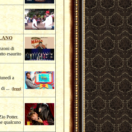
ILANO
nzoni di
tto esaurito
lunedì a
 di ...
(
leggi
Zio Potter.
che qualcuno