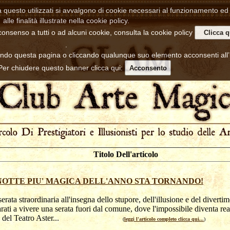
a questo utilizzati si avvalgono di cookie necessari al funzionamento ed u
alle finalità illustrate nella cookie policy.
consenso a tutti o ad alcuni cookie, consulta la cookie policy
Clicca q
.
ndo questa pagina o cliccando qualunque suo elemento acconsenti all
 Per chiudere questo banner clicca qui:
Acconsento
Titolo Dell'articolo
NOTTE PIU' MAGICA DELL'ANNO STA TORNANDO!
erata straordinaria all'insegna dello stupore, dell'illusione e del diverti
rati a vivere una serata fuori dal comune, dove l'impossibile diventa real
co del Teatro Aster...
(
leggi l'articolo completo clicca qui...
)