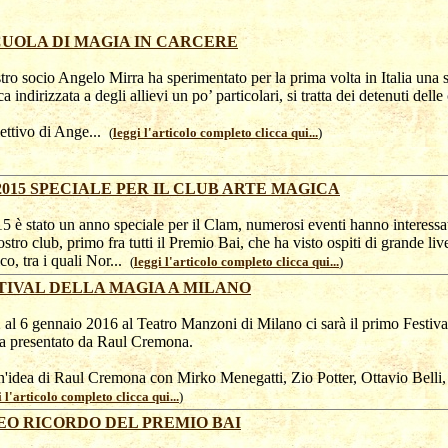
CUOLA DI MAGIA IN CARCERE
stro socio Angelo Mirra ha sperimentato per la prima volta in Italia una 
a indirizzata a degli allievi un po’ particolari, si tratta dei detenuti delle 
ettivo di Ange...
(
leggi l'articolo completo clicca qui...
)
2015 SPECIALE PER IL CLUB ARTE MAGICA
15 è stato un anno speciale per il Clam, numerosi eventi hanno interessat
ostro club, primo fra tutti il Premio Bai, che ha visto ospiti di grande liv
ico, tra i quali Nor...
(
leggi l'articolo completo clicca qui...
)
TIVAL DELLA MAGIA A MILANO
 al 6 gennaio 2016 al Teatro Manzoni di Milano ci sarà il primo Festiva
a presentato da Raul Cremona.
'idea di Raul Cremona con Mirko Menegatti, Zio Potter, Ottavio Belli, 
i l'articolo completo clicca qui...
)
EO RICORDO DEL PREMIO BAI