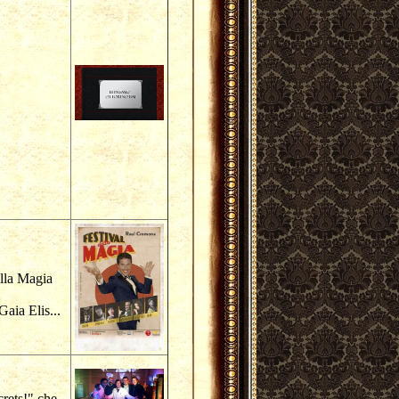
ella Magia
aia Elis...
crets!" che