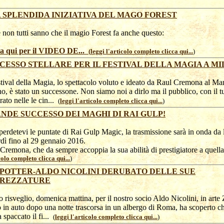
 SPLENDIDA INIZIATIVA DEL MAGO FOREST
 non tutti sanno che il magio Forest fa anche questo:
ca qui per il VIDEO DE...
(
leggi l'articolo completo clicca qui...
)
CESSO STELLARE PER IL FESTIVAL DELLA MAGIA A M
stival della Magia, lo spettacolo voluto e ideato da Raul Cremona al Ma
o, è stato un successone. Non siamo noi a dirlo ma il pubblico, con il tu
trato nelle le cin...
(
leggi l'articolo completo clicca qui...
)
NDE SUCCESSO DEI MAGHI DI RAI GULP!
erdetevi le puntate di Rai Gulp Magic, la trasmissione sarà in onda da 
dì fino al 29 gennaio 2016.
Cremona, che da sempre accoppia la sua abilità di prestigiatore a quella
colo completo clicca qui...
)
 POTTER-ALDO NICOLINI DERUBATO DELLE SUE
REZZATURE
o risveglio, domenica mattina, per il nostro socio Aldo Nicolini, in arte 
o in auto dopo una notte trascorsa in un albergo di Roma, ha scoperto 
 spaccato il fi...
(
leggi l'articolo completo clicca qui...
)