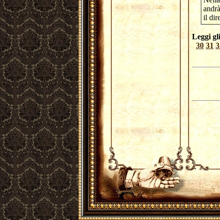
andrà
il di
Leggi gli
30
31
3