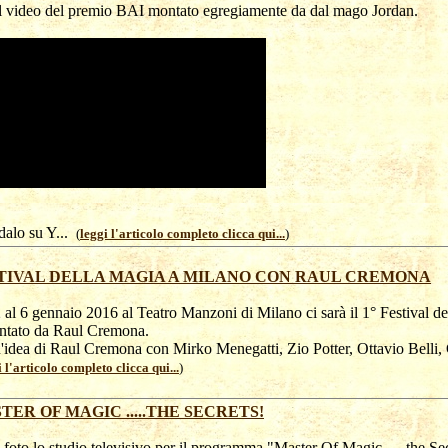
l video del premio BAI montato egregiamente da dal mago Jordan.
dalo su Y...
(
leggi l'articolo completo clicca qui...
)
TIVAL DELLA MAGIA A MILANO CON RAUL CREMONA
 al 6 gennaio 2016 al Teatro Manzoni di Milano ci sarà il 1° Festival d
ntato da Raul Cremona.
'idea di Raul Cremona con Mirko Menegatti, Zio Potter, Ottavio Belli, G
i l'articolo completo clicca qui...
)
TER OF MAGIC .....THE SECRETS!
 foto lo studio televisivo per il programma "Master Of Magic .....the Se