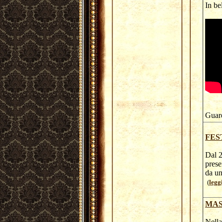
In be
Guar
FES
Dal 2
prese
da un
(
legg
MAS
Nella