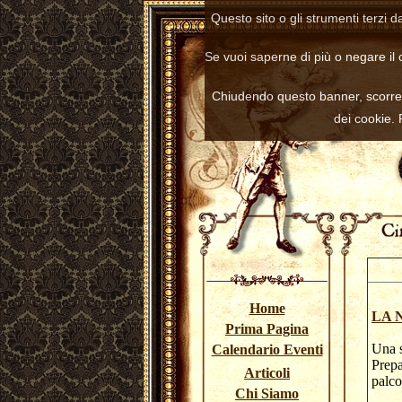
Questo sito o gli strumenti terzi d
Se vuoi saperne di più o negare il 
Chiudendo questo banner, scorre
dei cookie.
Home
LA 
Prima Pagina
Una s
Calendario Eventi
Prepa
Articoli
pal
Chi Siamo