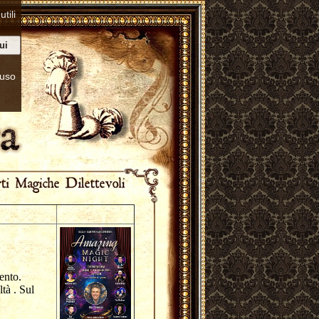
tili
ui
’uso
mento.
tà . Sul