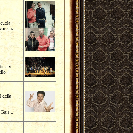
scuola
carceri.
o la vita
ello
l della
Gaia...