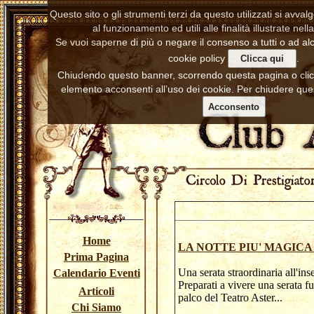
Questo sito o gli strumenti terzi da questo utilizzati si avva
al funzionamento ed utili alle finalità illustrate nell
Se vuoi saperne di più o negare il consenso a tutti o ad alc
cookie policy
.
Clicca qui
Chiudendo questo banner, scorrendo questa pagina o cl
elemento acconsenti all’uso dei cookie. Per chiudere ques
Acconsento
Home
LA NOTTE PIU' MAGIC
Prima Pagina
Una serata straordinaria all'ins
Calendario Eventi
Preparati a vivere una serata f
Articoli
palco del Teatro 
Chi Siamo