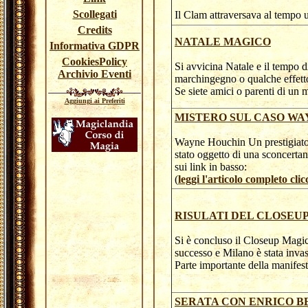
Scollegati
Il Clam attraversava al tempo
Credits
NATALE MAGICO
Informativa GDPR
CookiesPolicy
Si avvicina Natale e il tempo 
Archivio Eventi
marchingegno o qualche effetto
Se siete amici o parenti di un 
Aggiungi ai Preferiti
MISTERO SUL CASO WA
Wayne Houchin Un prestigiator
stato oggetto di una sconcertan
sui link in basso:
(
leggi l'articolo completo clic
RISULATI DEL CLOSEU
Si è concluso il Closeup Magi
successo e Milano è stata invas
Parte importante della manifest
SERATA CON ENRICO B