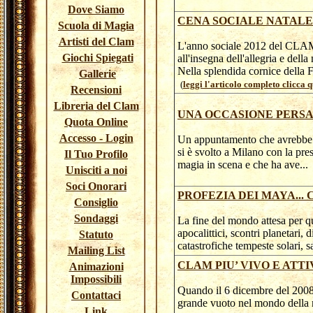
Dove Siamo
CENA SOCIALE NATALE 
Scuola di Magia
Artisti del Clam
L'anno sociale 2012 del CLAM
Giochi Spiegati
all'insegna dell'allegria e della
Nella splendida cornice della F
Gallerie
(
leggi l'articolo completo clicca qu
Recensioni
Libreria del Clam
UNA OCCASIONE PERS
Quota Online
Accesso - Login
Un appuntamento che avrebbe d
si è svolto a Milano con la pre
Il Tuo Profilo
magia in scena e che ha ave..
Unisciti a noi
Soci Onorari
PROFEZIA DEI MAYA... 
Consiglio
Sondaggi
La fine del mondo attesa per q
apocalittici, scontri planetari
Statuto
catastrofiche tempeste solari, 
Mailing List
CLAM PIU’ VIVO E ATTI
Animazioni
Impossibili
Quando il 6 dicembre del 200
Contattaci
grande vuoto nel mondo della 
Link