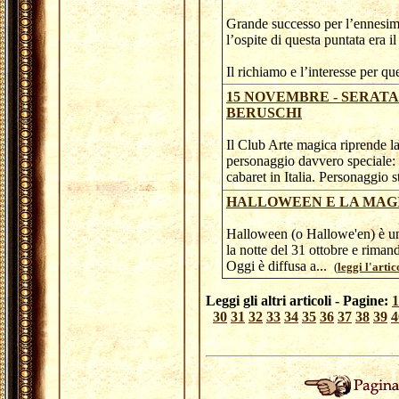
Grande successo per l’ennesimo
l’ospite di questa puntata era 
Il richiamo e l’interesse per que
15 NOVEMBRE - SERATA
BERUSCHI
Il Club Arte magica riprende la
personaggio davvero speciale: 
cabaret in Italia. Personaggio s
HALLOWEEN E LA MAG
Halloween (o Hallowe'en) è una 
la notte del 31 ottobre e rimand
Oggi è diffusa a...
(
leggi l'artic
Leggi gli altri articoli - Pagine:
1
30
31
32
33
34
35
36
37
38
39
4