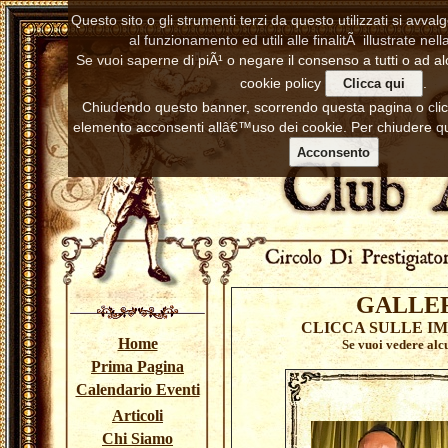
Questo sito o gli strumenti terzi da questo utilizzati si avva
al funzionamento ed utili alle finalitÃ illustrate nell
Se vuoi saperne di piÃ¹ o negare il consenso a tutti o ad al
cookie policy
.
Clicca qui
Chiudendo questo banner, scorrendo questa pagina o cl
elemento acconsenti allâ€™uso dei cookie. Per chiudere qu
Acconsento
GALLE
CLICCA SULLE I
Home
Se vuoi vedere alc
Prima Pagina
Calendario Eventi
Articoli
Chi Siamo