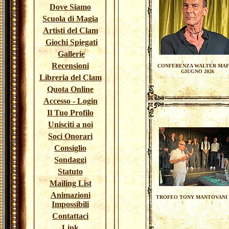
Dove Siamo
Scuola di Magia
Artisti del Clam
Giochi Spiegati
Gallerie
Recensioni
CONFERENZA WALTER MAF
GIUGNO 2026
Libreria del Clam
Quota Online
Accesso - Login
Il Tuo Profilo
Unisciti a noi
Soci Onorari
Consiglio
Sondaggi
Statuto
Mailing List
Animazioni
TROFEO TONY MANTOVANI 
Impossibili
Contattaci
Link