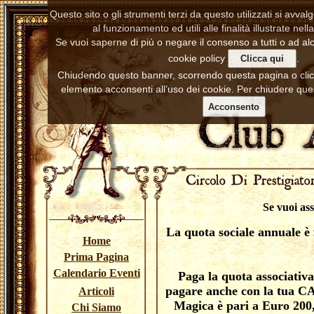
Questo sito o gli strumenti terzi da questo utilizzati si avva
al funzionamento ed utili alle finalità illustrate nell
Se vuoi saperne di più o negare il consenso a tutti o ad alc
cookie policy
.
Clicca qui
Chiudendo questo banner, scorrendo questa pagina o cl
elemento acconsenti all’uso dei cookie. Per chiudere ques
Acconsento
Se vuoi ass
La quota sociale annuale è 
Home
Prima Pagina
Calendario Eventi
Paga la quota associati
pagare anche con la tua C
Articoli
Magica è pari a Euro 200,
Chi Siamo