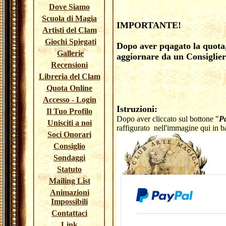
Dove Siamo
Scuola di Magia
IMPORTANTE!
Artisti del Clam
Giochi Spiegati
Dopo aver pqagato la quota, 
Gallerie
aggiornare da un Consiglier
Recensioni
Libreria del Clam
Quota Online
Accesso - Login
Istruzioni:
Il Tuo Profilo
Dopo aver cliccato sul bottone "
P
Unisciti a noi
raffigurato nell'immagine qui in b
Soci Onorari
Consiglio
Sondaggi
Statuto
Mailing List
Animazioni
Impossibili
Contattaci
Link