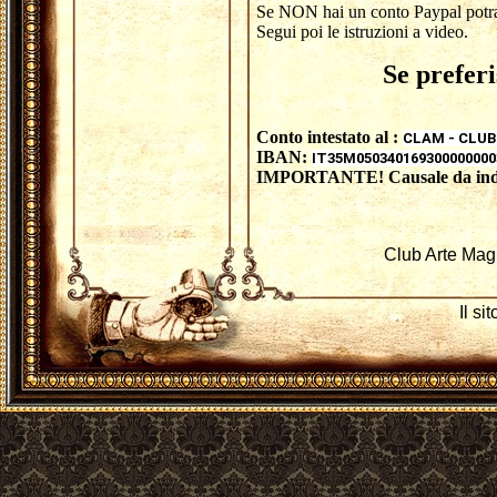
Se NON hai un conto Paypal potrai 
Segui poi le istruzioni a video.
Se preferi
Conto intestato al :
CLAM - CLU
IBAN:
IT35M050340169300000000
IMPORTANTE! Causale da indic
Club Arte Mag
Il si