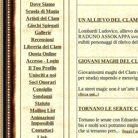
Dove Siamo
Scuola di Magia
Artisti del Clam
UN ALLIEVO DEL CLAM
Giochi Spiegati
Lombardi Ludovico, allievo del
Gallerie
RADUNO ASSOKAPPA svoltosi il
Recensioni
esibiti personaggi di rileivo d
Libreria del Clam
Quota Online
Accesso - Login
GIOVANI MAGHI DEL C
Il Tuo Profilo
Giovanissimi maghi del Clam si
Unisciti a noi
per strada) stupendo e meravigl
Soci Onorari
La street magic non è un’arte fa
Consiglio
clicca qui...
)
Sondaggi
Statuto
TORNANO LE SERATE 
Mailing List
Animazioni
Tornano le serate con Edoardo P
Impossibili
bis e molti soci potranno migli
Contattaci
che si terranno pres...
(
leggi l'a
Link