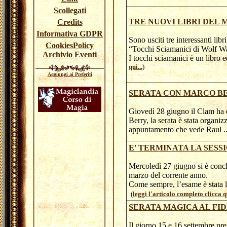
Scollegati
TRE NUOVI LIBRI DEL
Credits
Informativa GDPR
Sono usciti tre interessanti lib
CookiesPolicy
“Tocchi Sciamanici di Wolf Wa
Archivio Eventi
I tocchi sciamanici è un libro
qui...
)
Aggiungi ai Preferiti
SERATA CON MARCO BE
Giovedì 28 giugno il Clam ha 
Berry, la serata è stata organiz
appuntamento che vede Raul .
E' TERMINATA LA SESS
Mercoledì 27 giugno si è conclu
marzo del corrente anno.
Come sempre, l’esame è stata l’
(
leggi l'articolo completo clicca qu
SERATA MAGICA AL FI
Il giorno 15 e 16 settembre pre