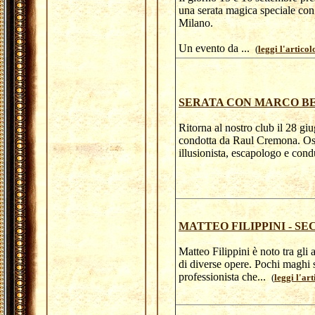
una serata magica speciale con 
Milano.
Un evento da ...
(
leggi l'articol
SERATA CON MARCO B
Ritorna al nostro club il 28 gi
condotta da Raul Cremona. Osp
illusionista, escapologo e cond
MATTEO FILIPPINI - 
Matteo Filippini è noto tra gli
di diverse opere. Pochi maghi s
professionista che...
(
leggi l'art