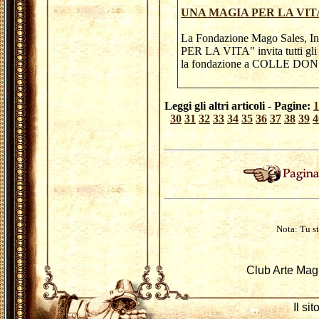
UNA MAGIA PER LA VIT
La Fondazione Mago Sales, In
PER LA VITA" invita tutti gli 
la fondazione a COLLE DO
Leggi gli altri articoli - Pagine:
1
30
31
32
33
34
35
36
37
38
39
4
Nota: Tu st
Club Arte Mag
Il si