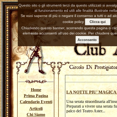
Questo sito o gli strumenti terzi da questo utilizzati si avva
al funzionamento ed utili alle finalità illustrate nell
Se vuoi saperne di più o negare il consenso a tutti o ad alc
cookie policy
.
Clicca qui
Chiudendo questo banner, scorrendo questa pagina o cl
elemento acconsenti all’uso dei cookie. Per chiudere ques
Acconsento
Home
LA NOTTE PIU' MAGIC
Prima Pagina
Una serata straordinaria all'ins
Calendario Eventi
Preparati a vivere una serata f
Articoli
palco del Teatro 
Chi Siamo