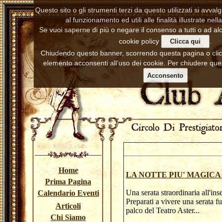
Questo sito o gli strumenti terzi da questo utilizzati si avva
al funzionamento ed utili alle finalità illustrate nell
Se vuoi saperne di più o negare il consenso a tutti o ad alc
cookie policy
.
Clicca qui
Chiudendo questo banner, scorrendo questa pagina o cl
elemento acconsenti all’uso dei cookie. Per chiudere ques
Acconsento
Home
LA NOTTE PIU' MAGIC
Prima Pagina
Una serata straordinaria all'ins
Calendario Eventi
Preparati a vivere una serata f
Articoli
palco del Teatro 
Chi Siamo