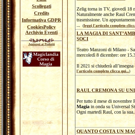
Scollegati
Zelig torna in TV, giovedì 18 
Credits
Naturalmente anche Raul Cremon
trasmissione. Un appuntamento
Informativa GDPR
...
(
leggi l'articolo completo clicca
CookiesPolicy
Archivio Eventi
LA MAGIA DI SANT’A
SOCI
Aggiungi ai Preferiti
Teatro Manzoni di Milano - Sa
mercoledì 8 dicembre: ore 15.
Il 2021 si chiuderà all’insegna
l'articolo completo clicca qui...
)
RAUL CREMONA SU UNI
Per tutto il mese di novembre
Magia
in onda su Universal S
Ogni martedì Raul, con la sua
QUANTO COSTA UN MA