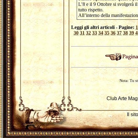
L’8 e il 9 Ottobre si svolgerà
tutto rispetto.
All’interno della manifestazio
Leggi gli altri articoli - Pagine:
1
30
31
32
33
34
35
36
37
38
39
4
Nota: Tu st
Club Arte Mag
Il si