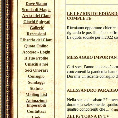
Dove Siamo
Scuola di Magia
LE LEZIONI DI EDOARD
Artisti del Clam
COMPLETE
Giochi Spiegati
Gallerie
Riteniamo opportuno chierire al
riguardo le possibilità che offr
Recensioni
La quota sociale per il 2022 
Libreria del Clam
Quota Online
Accesso - Login
MESSAGGIO IMPORTANT
Il Tuo Profilo
Unisciti a noi
Cari soci, l’anno in corso è or
Soci Onorari
concernenti la pandemia hanno 
Consiglio
Durante un recente consiglio d
Sondaggi
Statuto
ALESSANDRO PARABIAGH
Mailing List
Nella serata di sabato 27 nove
Animazioni
durante la selezione dei quattro
Impossibili
quattro concorrenti che ...
(
leg
Contattaci
ZELIG TORNA IN TV
Link