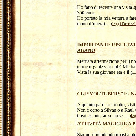
Ho fatto di recente una visita 
350 euro.
Ho portato la mia vettura a far
mano d’opera)...
(
leggi l'artico
IMPORTANTE RISULTAT
ABANO
Meritata affermazione per il n
terme organizzato dal CMI, ha c
Vista la sua giovane età e il g.
GLI “YOUTUBERS” FUN
A quanto pare non molto, visti 
Non è certo a Silvan o a Raul 
trasmissione, anzi, forse ...
(
leg
ATTIVITÀ MAGICHE A 
Stanno riprendendo quasi a pie