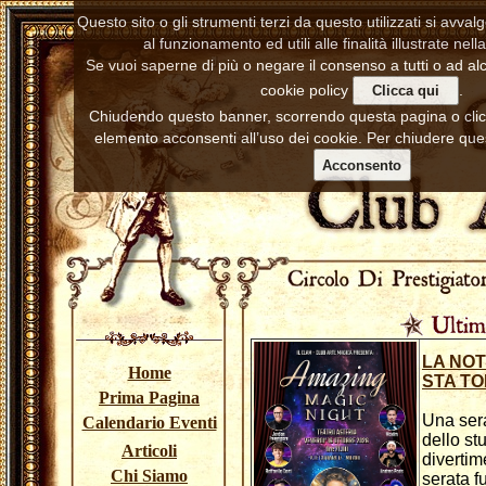
Questo sito o gli strumenti terzi da questo utilizzati si avva
al funzionamento ed utili alle finalità illustrate nell
Se vuoi saperne di più o negare il consenso a tutti o ad alc
cookie policy
.
Clicca qui
Chiudendo questo banner, scorrendo questa pagina o cl
elemento acconsenti all’uso dei cookie. Per chiudere ques
Acconsento
LA NOT
Home
STA T
Prima Pagina
Una sera
Calendario Eventi
dello stu
Articoli
divertim
Chi Siamo
serata f