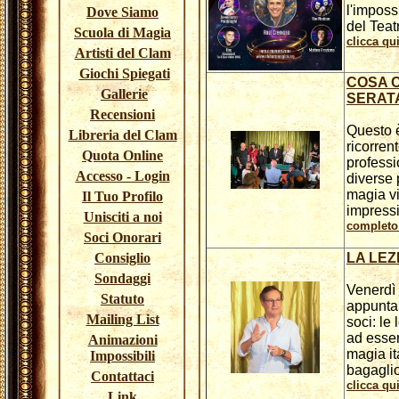
l'imposs
Dove Siamo
del Teat
Scuola di Magia
clicca qui
Artisti del Clam
Giochi Spiegati
COSA 
Gallerie
SERAT
Recensioni
Questo 
Libreria del Clam
ricorrent
Quota Online
professio
Accesso - Login
diverse 
magia vi
Il Tuo Profilo
impress
Unisciti a noi
completo 
Soci Onorari
Consiglio
LA LEZ
Sondaggi
Venerdì 
Statuto
appuntam
Mailing List
soci: le
ad esser
Animazioni
magia it
Impossibili
bagaglio
Contattaci
clicca qui
Link