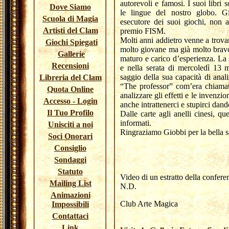
autorevoli e famosi. I suoi libri so
Dove Siamo
le lingue del nostro globo. G
Scuola di Magia
esecutore dei suoi giochi, non a
Artisti del Clam
premio FISM.
Molti anni addietro venne a trov
Giochi Spiegati
molto giovane ma già molto bravo
Gallerie
maturo e carico d’esperienza. La
Recensioni
e nella serata di mercoledì 13 
saggio della sua capacità di ana
Libreria del Clam
“The professor” com’era chiamato
Quota Online
analizzare gli effetti e le invenz
Accesso - Login
anche intrattenerci e stupirci dan
Il Tuo Profilo
Dalle carte agli anelli cinesi, q
informati.
Unisciti a noi
Ringraziamo Giobbi per la bella ser
Soci Onorari
Consiglio
Sondaggi
Statuto
Video di un estratto della confere
Mailing List
N.D.
Animazioni
Club Arte Magica
Impossibili
Contattaci
Link