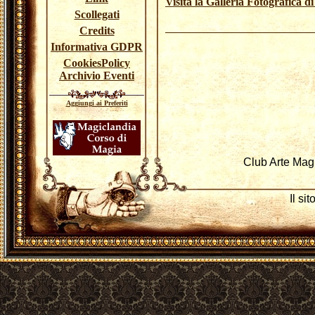
Visita la Galleria Fotografica d
Scollegati
Credits
Informativa GDPR
CookiesPolicy
Archivio Eventi
Aggiungi ai Preferiti
Club Arte Mag
Il si