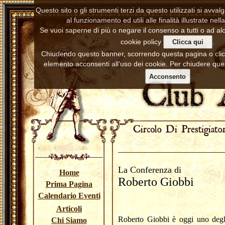
Questo sito o gli strumenti terzi da questo utilizzati si avva
al funzionamento ed utili alle finalità illustrate nell
Se vuoi saperne di più o negare il consenso a tutti o ad alc
cookie policy
.
Clicca qui
Chiudendo questo banner, scorrendo questa pagina o cl
elemento acconsenti all’uso dei cookie. Per chiudere ques
Acconsento
La Conferenza di
Home
Roberto Giobbi
Prima Pagina
Calendario Eventi
Articoli
Roberto Giobbi è oggi uno degli
Chi Siamo