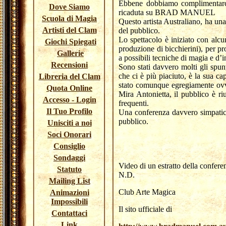
Ebbene dobbiamo complimentarci 
Dove Siamo
ricaduta su BRAD MANUEL
Scuola di Magia
Questo artista Australiano, ha una
Artisti del Clam
del pubblico.
Lo spettacolo è iniziato con alcu
Giochi Spiegati
produzione di bicchierini), per p
Gallerie
a possibili tecniche di magia e d’i
Recensioni
Sono stati davvero molti gli spu
che ci è più piaciuto, è la sua ca
Libreria del Clam
stato comunque egregiamente ovvi
Quota Online
Mira Antonietta, il pubblico è riu
Accesso - Login
frequenti.
Il Tuo Profilo
Una conferenza davvero simpatica
pubblico.
Unisciti a noi
Soci Onorari
Consiglio
Sondaggi
Video di un estratto della confere
Statuto
N.D.
Mailing List
Club Arte Magica
Animazioni
Impossibili
Il sito ufficiale di
Contattaci
Link