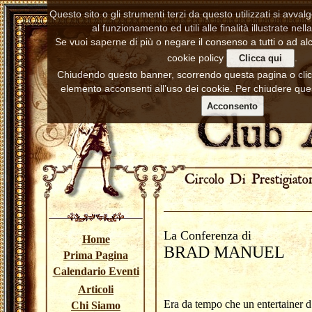
Questo sito o gli strumenti terzi da questo utilizzati si avva
al funzionamento ed utili alle finalità illustrate nell
Se vuoi saperne di più o negare il consenso a tutti o ad alc
cookie policy
.
Clicca qui
Chiudendo questo banner, scorrendo questa pagina o cl
elemento acconsenti all’uso dei cookie. Per chiudere ques
Acconsento
La Conferenza di
Home
BRAD MANUEL
Prima Pagina
Calendario Eventi
Articoli
Era da tempo che un entertainer 
Chi Siamo