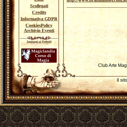
http://www.bradmanuel.com.au
Scollegati
Credits
Informativa GDPR
CookiesPolicy
Archivio Eventi
Aggiungi ai Preferiti
Club Arte Mag
Il si