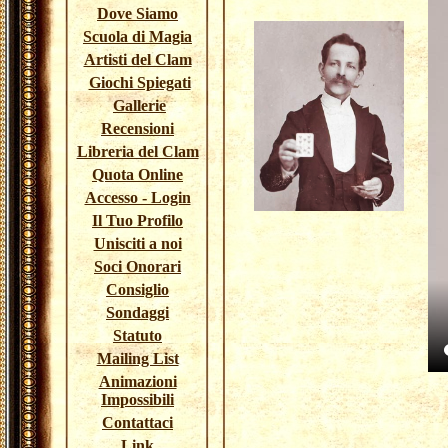
Dove Siamo
Scuola di Magia
Artisti del Clam
Giochi Spiegati
Gallerie
Recensioni
Libreria del Clam
Quota Online
Accesso - Login
Il Tuo Profilo
Unisciti a noi
Soci Onorari
Consiglio
Sondaggi
Statuto
Mailing List
Animazioni
Impossibili
Contattaci
Link