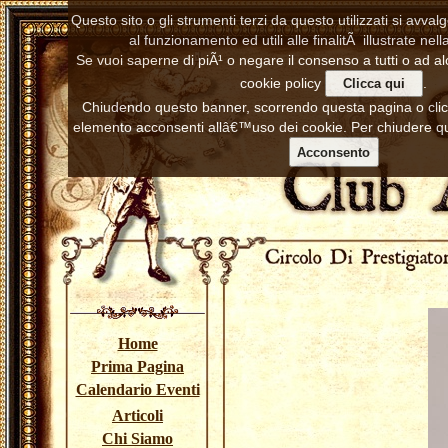
Questo sito o gli strumenti terzi da questo utilizzati si avva
al funzionamento ed utili alle finalitÃ illustrate nell
Se vuoi saperne di piÃ¹ o negare il consenso a tutti o ad al
cookie policy
.
Clicca qui
Chiudendo questo banner, scorrendo questa pagina o cl
elemento acconsenti allâ€™uso dei cookie. Per chiudere qu
Acconsento
Home
Prima Pagina
Calendario Eventi
Articoli
Chi Siamo