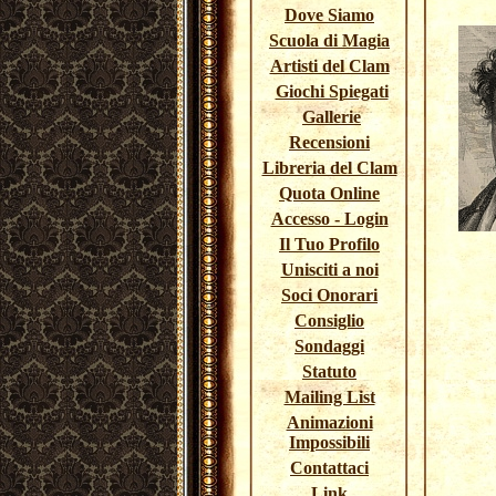
Dove Siamo
Scuola di Magia
Artisti del Clam
Giochi Spiegati
Gallerie
Recensioni
Libreria del Clam
Quota Online
Accesso - Login
Il Tuo Profilo
Unisciti a noi
Soci Onorari
Consiglio
Sondaggi
Statuto
Mailing List
Animazioni
Impossibili
Contattaci
Link