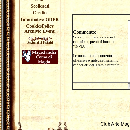
Scollegati
Credits
Informativa GDPR
CookiesPolicy
Archivio Eventi
Commento
:
Scrivi il tuo commento nel
riquadro e premi il bottone
Aggiungi ai Preferiti
"INVIA"
I commenti con contenuti
offensivi o indecenti saranno
cancellati dall'amministratore
Club Arte Mag