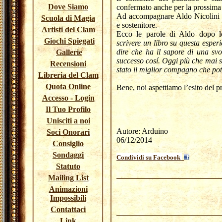
Dove Siamo
confermato anche per la prossima
Ad accompagnare Aldo Nicolini c
Scuola di Magia
e sostenitore.
Artisti del Clam
Ecco le parole di Aldo dopo 
Giochi Spiegati
scrivere un libro su questa esper
dire che ha il sapore di una s
Gallerie
successo cosí. Oggi più che mai s
Recensioni
stato il miglior compagno che pote
Libreria del Clam
Quota Online
Bene, noi aspettiamo l’esito del
Accesso - Login
Il Tuo Profilo
Unisciti a noi
Autore: Arduino
Soci Onorari
06/12/2014
Consiglio
Sondaggi
Condividi su Facebook
Statuto
Mailing List
Animazioni
Impossibili
Contattaci
Link