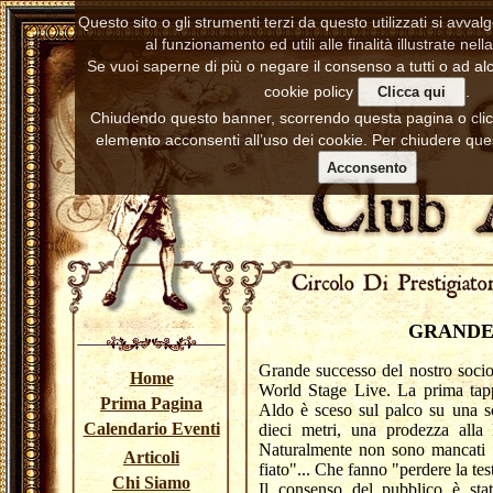
Questo sito o gli strumenti terzi da questo utilizzati si avva
al funzionamento ed utili alle finalità illustrate nell
Se vuoi saperne di più o negare il consenso a tutti o ad alc
cookie policy
.
Clicca qui
Chiudendo questo banner, scorrendo questa pagina o cl
elemento acconsenti all’uso dei cookie. Per chiudere ques
Acconsento
GRANDE 
Grande successo del nostro socio
Home
World Stage Live. La prima tap
Prima Pagina
Aldo è sceso sul palco su una sc
Calendario Eventi
dieci metri, una prodezza alla
Naturalmente non sono mancati i 
Articoli
fiato"... Che fanno "perdere la tes
Chi Siamo
Il consenso del pubblico è sta