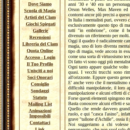
Dove Siamo
anni '30 e '40 era un personag
Orson Welles, Max Maven ed 
Scuola di Magia
contorni ancor più precisi a quest
Artisti del Clam
In Italia i mentalisti puri, ovver
Giochi Spiegati
esclusivamente questo tipo di ma
tutti "in embrione", come il 
Gallerie
divenuto un riferimento per molti.
Recensioni
Oggi il quadro è radicalmente cam
Libreria del Clam
magia, uno di loro diventa mental
Quota Online
tipo di magia, vede ancora in ess
come una sorta di virtuosismo tec
Accesso - Login
Di fatto vi sono oggi più mentalisti
Il Tuo Profilo
Ogni tanto appare qualche volto n
Unisciti a noi
quasi. I vecchi trucchi sono ri
Soci Onorari
all'orizzonte. Eppure questo gene
E' anche vero che il mentalismo n
Consiglio
difficoltà manipolatorie, il lor
Sondaggi
manipolazione e alcuni effetti di 
Statuto
Forse questi elementi spingono mo
Basta conoscere alcuni effetti e s
Mailing List
Quello che rende davvero grande i
Animazioni
ruolo, e qui "casca l'asino", inf
Impossibili
grave "tallone d'Achille", ossia i
Contattaci
Noi suggeriamo a chi volesse i
Link
personaggio, che non vuol solo di