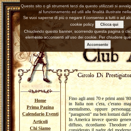
Questo sito o gli strumenti terzi da questo utilizzati si avva
al funzionamento ed utili alle finalità illustrate nell
Se vuoi saperne di più o negare il consenso a tutti o ad alc
cookie policy
.
Clicca qui
Chiudendo questo banner, scorrendo questa pagina o cl
elemento acconsenti all’uso dei cookie. Per chiudere ques
Acconsento
Fino agli anni 70 e primi anni '8
Home
in Italia non c'era, c'erano m
Prima Pagina
mentalismo, oppure personag
Calendario Eventi
"paragnosti" ma ben lontani dall'es
In America invece questo gener
Articoli
diffuso, ricordiamo Theodore
Chi Siamo
considerato il padre del modern