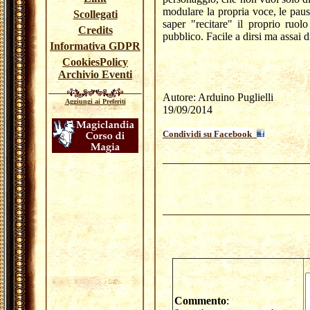
modulare la propria voce, le pause,
Scollegati
saper "recitare" il proprio ruol
Credits
pubblico. Facile a dirsi ma assai dif
Informativa GDPR
CookiesPolicy
Archivio Eventi
Autore: Arduino Puglielli
Aggiungi ai Preferiti
19/09/2014
Condividi su Facebook
Commento
: