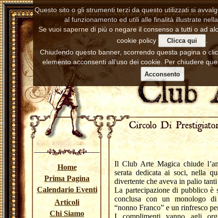
Questo sito o gli strumenti terzi da questo utilizzati si avva
al funzionamento ed utili alle finalità illustrate nell
Se vuoi saperne di più o negare il consenso a tutti o ad alc
cookie policy
.
Clicca qui
Chiudendo questo banner, scorrendo questa pagina o cl
elemento acconsenti all’uso dei cookie. Per chiudere ques
Acconsento
Il Club Arte Magica chiude l’a
Home
serata dedicata ai soci, nella q
Prima Pagina
divertente che aveva in palio tanti
Calendario Eventi
La partecipazione di pubblico è s
conclusa con un monologo di a
Articoli
“nonno Franco” e un rinfresco per t
Chi Siamo
I complimenti vanno agli orga