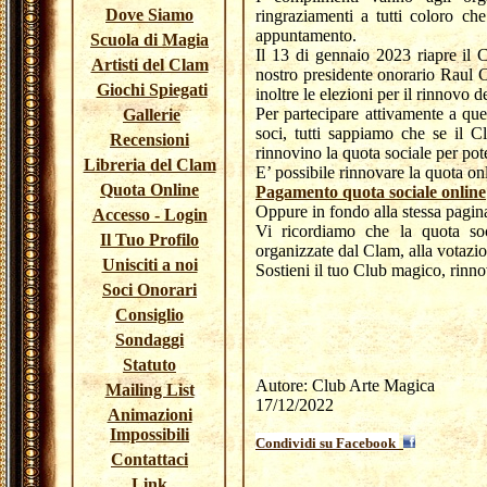
Dove Siamo
ringraziamenti a tutti coloro ch
appuntamento.
Scuola di Magia
Il 13 di gennaio 2023 riapre il
Artisti del Clam
nostro presidente onorario Raul 
Giochi Spiegati
inoltre le elezioni per il rinnovo d
Per partecipare attivamente a que
Gallerie
soci, tutti sappiamo che se il C
Recensioni
rinnovino la quota sociale per pote
Libreria del Clam
E’ possibile rinnovare la quota on
Quota Online
Pagamento quota sociale online
Oppure in fondo alla stessa pagin
Accesso - Login
Vi ricordiamo che la quota s
Il Tuo Profilo
organizzate dal Clam, alla votazion
Unisciti a noi
Sostieni il tuo Club magico, rinno
Soci Onorari
Consiglio
Sondaggi
Statuto
Autore: Club Arte Magica
Mailing List
17/12/2022
Animazioni
Impossibili
Condividi su Facebook
Contattaci
Link