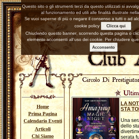
Questo sito o gli strumenti terzi da questo utilizzati si avva
al funzionamento ed utili alle finalità illustrate nell
Se vuoi saperne di più o negare il consenso a tutti o ad alc
cookie policy
.
Clicca qui
Chiudendo questo banner, scorrendo questa pagina o cl
elemento acconsenti all’uso dei cookie. Per chiudere ques
Acconsento
LA NOT
Home
STA T
Prima Pagina
Una sera
Calendario Eventi
dello stu
Articoli
divertim
Chi Siamo
serata f