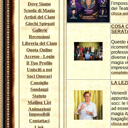
l'imposs
Dove Siamo
del Teat
Scuola di Magia
clicca qui
Artisti del Clam
Giochi Spiegati
COSA 
Gallerie
SERAT
Recensioni
Questo 
Libreria del Clam
ricorrent
Quota Online
professio
Accesso - Login
diverse 
magia vi
Il Tuo Profilo
impress
Unisciti a noi
completo 
Soci Onorari
Consiglio
LA LEZ
Sondaggi
Venerdì 
Statuto
appuntam
Mailing List
soci: le
ad esser
Animazioni
magia it
Impossibili
bagaglio
Contattaci
clicca qui
Link