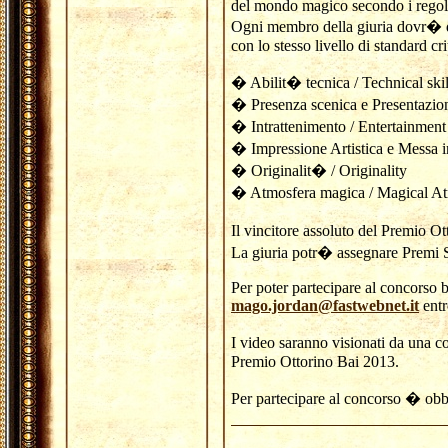
del mondo magico secondo i rego
Ogni membro della giuria dovr� da
con lo stesso livello di standard cr
� Abilit� tecnica / Technical skil
� Presenza scenica e Presentazi
� Intrattenimento / Entertainment
� Impressione Artistica e Messa i
� Originalit� / Originality
� Atmosfera magica / Magical A
Il vincitore assoluto del Premio 
La giuria potr� assegnare Premi S
Per poter partecipare al concorso 
mago.jordan@fastwebnet.it
entr
I video saranno visionati da una 
Premio Ottorino Bai 2013.
Per partecipare al concorso � obbli