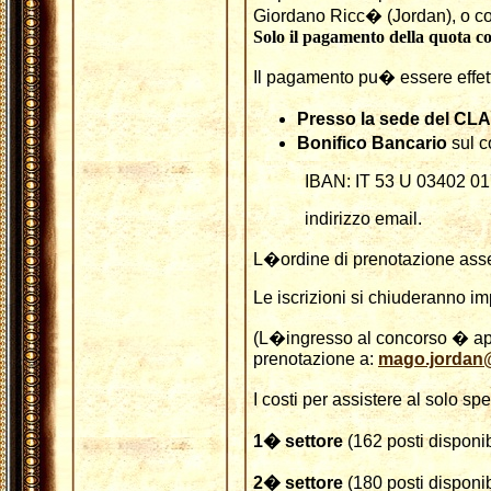
Giordano Ricc� (Jordan), o co
Solo il pagamento della quota c
Il pagamento pu� essere effet
Presso la sede del CL
Bonifico Bancario
sul c
IBAN: IT 53 U 03402 0
indirizzo email.
L�ordine di prenotazione asseg
Le iscrizioni si chiuderanno i
(L�ingresso al concorso � aper
prenotazione a:
mago.jordan@
I costi per assistere al solo s
1� settore
(162 posti disponib
2� settore
(180 posti disponib