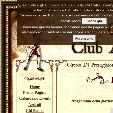
Questo sito o gli strumenti terzi da questo utilizzati si avva
al funzionamento ed utili alle finalità illustrate nell
Se vuoi saperne di più o negare il consenso a tutti o ad alc
cookie policy
.
Clicca qui
Chiudendo questo banner, scorrendo questa pagina o cl
elemento acconsenti all’uso dei cookie. Per chiudere ques
Acconsento
Home
Prima Pagina
Calendario Eventi
Programma della giorna
Articoli
Chi Siamo