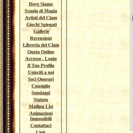
Dove Siamo
Scuola di Magia
Artisti del Clam
Giochi Spiegati
Gallerie
Recensioni
Libreria del Clam
Quota Online
Accesso - Login
Il Tuo Profilo
Unisciti a noi
Soci Onorari
Consiglio
Sondaggi
Statuto
Mailing List
Animazioni
Impossibili
Contattaci
Link