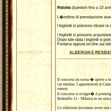
Ridotto
(bambini fino a 10 an
L�ordine di prenotazione asseg
I biglietti si potranno ritirare l
I biglietti si possono acquistare
Dopo tale data i biglietti si p
Fontana oppure on-line sul si
ALBERGHI E RESIDE
Il concorso da scena � aperto a tut
cui minimo 5 appartenenti al Clam 
esterni.
Il concorso si svolger� il pomeri
Boltraffio 21 - Milano) in un unic
Le esibizioni dovranno avere una 