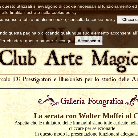
a questo utilizzati si avvalgono di cookie necessari al funzionamento ed u
alle finalità illustrate nella cookie policy.
consenso a tutti o ad alcuni cookie, consulta la cookie policy
Clicca q
.
ndo questa pagina o cliccando qualunque suo elemento acconsenti all
 Per chiudere questo banner clicca qui:
Acconsento
La serata con Walter Maffei al 
Aspetta che le miniature delle immagini siano tutte caricate nell
cliccare per selezionarle
in questo modo la presentazione funzionerà adeguat