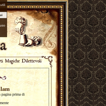
tili
ui
’uso
Clam
a pagina prima di
amente