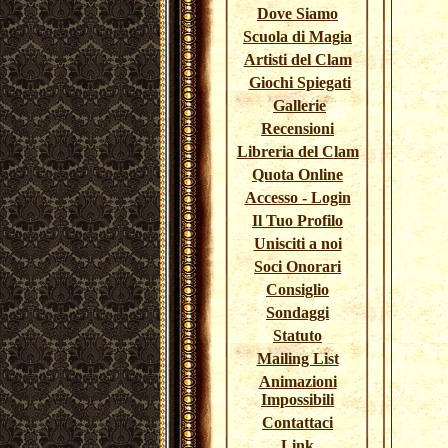
Dove Siamo
Scuola di Magia
Artisti del Clam
Giochi Spiegati
Gallerie
Recensioni
Libreria del Clam
Quota Online
Accesso - Login
Il Tuo Profilo
Unisciti a noi
Soci Onorari
Consiglio
Sondaggi
Statuto
Mailing List
Animazioni
Impossibili
Contattaci
Link